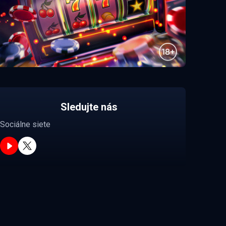
Sledujte nás
Sociálne siete