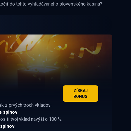
oztočiť do tohto vyhľadávaného slovenského kasína?
ZÍSKAJ
BONUS
ek z prvých troch vkladov:
e spinov
s ti tvoj vklad navýši o 100 %.
 spinov