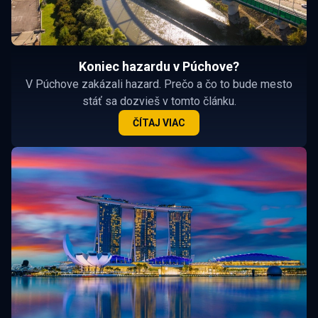
Koniec hazardu v Púchove?
V Púchove zakázali hazard. Prečo a čo to bude mesto
stáť sa dozvieš v tomto článku.
ČÍTAJ VIAC