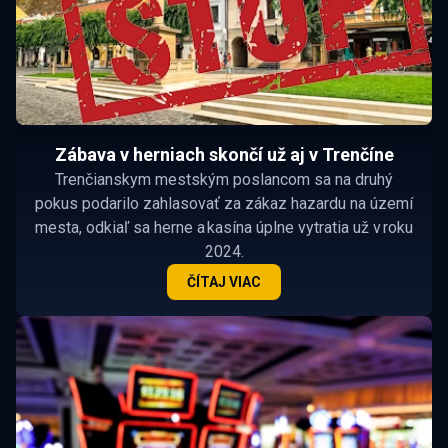
Zábava v herniach skončí už aj v Trenčíne
Trenčianskym mestským poslancom sa na druhý
pokus podarilo zahlasovať za zákaz hazardu na území
mesta, odkiaľ sa herne a kasína úplne vytratia už v roku
2024.
ČÍTAJ VIAC