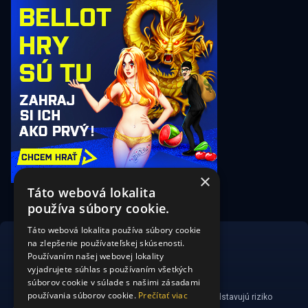
×
Táto webová lokalita
používa súbory cookie.
Táto webová lokalita používa súbory cookie
na zlepšenie používateľskej skúsenosti.
Používaním našej webovej lokality
vyjadrujete súhlas s používaním všetkých
súborov cookie v súlade s našimi zásadami
používania súborov cookie.
Prečítať viac
Hrajte zodpovedne. Hazardné hry predstavujú riziko