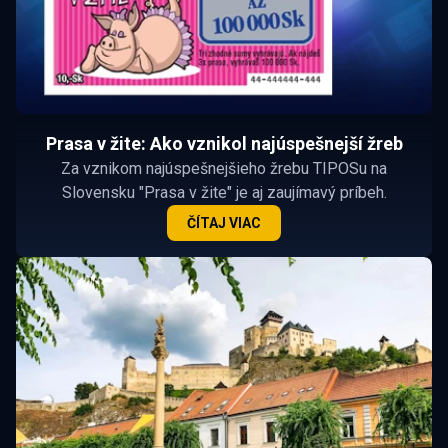
Prasa v žite: Ako vznikol najúspešnejší žreb
Za vznikom najúspešnejšieho žrebu TIPOSu na
Slovensku "Prasa v žite" je aj zaujímavý príbeh.
ČÍTAJ VIAC