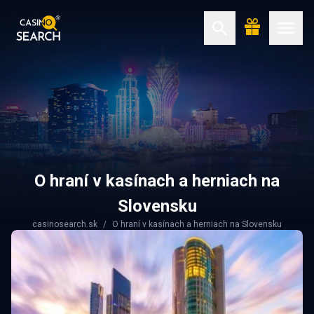
O hraní v kasínach a herniach na
Slovensku
casinosearch.sk
O hraní v kasínach a herniach na Slovensku