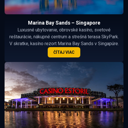
Marina Bay Sands – Singapore
Luxusné ubytovanie, obrovské kasíno, svetové
reštaurácie, nákupné centrum a strešná terasa SkyPark.
V skratke, kasíno rezort Marina Bay Sands v Singapúre.
ČÍTAJ VIAC