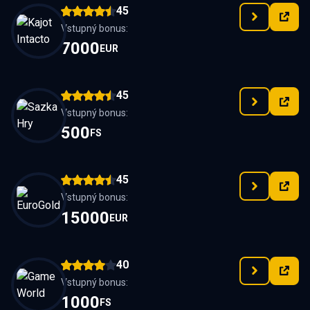
45
Vstupný bonus:
7000
EUR
45
Vstupný bonus:
500
FS
45
Vstupný bonus:
15000
EUR
40
Vstupný bonus:
1000
FS