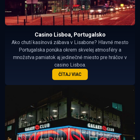
Casino Lisboa, Portugalsko
Ako chutí kasínová zábava v Lisabone? Hlavné mesto
Portugalska ponúka okrem skvelej atmosféry a
množstva pamiatok aj jedinečné miesto pre hráčov v
casino Lisboa.
ČÍTAJ VIAC