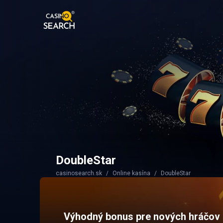
DoubleStar
casinosearch.sk
Online kasína
DoubleStar
Výhodný bonus pre nových hráčov