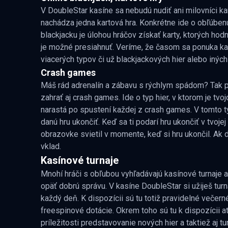
V DoubleStar kasíne sa nebudú nudiť ani milovníci ka
nachádza jedna kartová hra. Konkrétne ide o obľúben
blackjacku je úlohou hráčov získať karty, ktorých hodn
je možné presiahnuť. Veríme, že časom sa ponuka kart
viacerých typov či už blackjackových hier alebo iných 
Crash games
Máš rád adrenalín a zábavu s rýchlym spádom? Tak 
zahrať aj crash games. Ide o typ hier, v ktorom je tvo
narastá po spustení každej z crash games. V tomto t
danú hru ukončiť. Keď sa ti podarí hru ukončiť v tvojej
obrazovke svietil v momente, keď si hru ukončil. Ak 
vklad.
Kasínové turnaje
Mnohí hráči s obľubou vyhľadávajú kasínové turnaje a
opäť dobrú správu. V kasíne DoubleStar si užiješ turna
každý deň. K dispozícii sú tu totiž pravidelné večerné
freespinové dotácie. Okrem toho sú tu k dispozícii atr
príležitosti predstavovanie nových hier a taktiež aj 