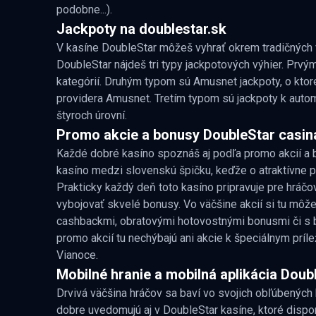
podobne...).
Jackpoty na doublestar.sk
V kasíne DoubleStar môžeš vyhrať okrem tradičných v
DoubleStar nájdeš tri typy jackpotových výhier. Prvý
kategórií. Druhým typom sú Amusnet jackpoty, o ktor
providera Amusnet. Tretím typom sú jackpoty k auto
štyroch úrovní.
Promo akcie a bonusy DoubleStar casin
Každé dobré kasíno spoznáš aj podľa promo akcií a b
kasíno medzi slovenskú špičku, keďže o atraktívne p
Prakticky každý deň toto kasíno pripravuje pre hráčo
vybojovať skvelé bonusy. Vo väčšine akcií si tu môže
cashbackmi, obratovými hotovostnými bonusmi či s
promo akcií tu nechýbajú ani akcie k špeciálnym príle
Vianoce.
Mobilné hranie a mobilná aplikácia Doub
Drvivá väčšina hráčov sa baví vo svojich obľúbených 
dobre uvedomujú aj v DoubleStar kasíne, ktoré dispo