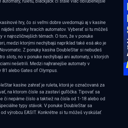
 automaty, ruletu, blackjack či stále viac obľúbenejšie
kasínové hry, čo si veľmi dobre uvedomujú aj v kasíne
 nájdeš stovky hracích automatov. Vyberať si tu môžeš
ty v najrozličnejších témach. O tom, že v ponuke
eri, medzi ktorými nechýbajú napríklad také esá ako je
 Novomatic. Z ponuky kasína DoubleStar si nebudeš
ro sloty, no v ponuke nechýbajú ani automaty, v ktorých
iami nešetrili. Medzi najhranejšie automaty v
ay 81 alebo Gates of Olympus.
eStar kasíne zahrať je ruleta, ktorá je označovaná za
ovať, na ktorom čísle sa zastaví guľôčka. Tipovať sa
e či nepárne číslo a taktiež na čísla od 1-18 alebo od
 špeciálne typy stávok. V ponuke DoubleStar sa
y od výrobcu EASIT. Konkrétne si tu môžeš vyskúšať