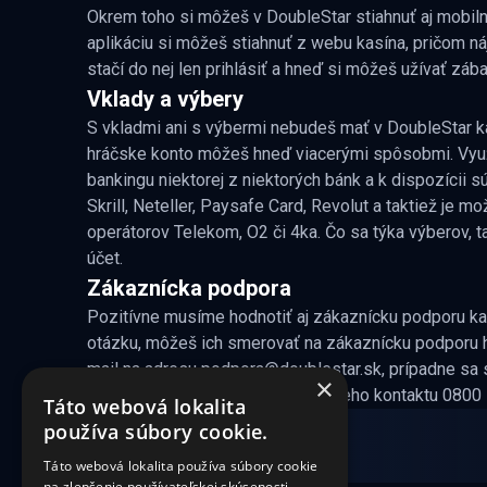
Okrem toho si môžeš v DoubleStar stiahnuť aj mobiln
aplikáciu si môžeš stiahnuť z webu kasína, pričom ná
stačí do nej len prihlásiť a hneď si môžeš užívať záb
Vklady a výbery
S vkladmi ani s výbermi nebudeš mať v DoubleStar ka
hráčske konto môžeš hneď viacerými spôsobmi. Využi
bankingu niektorej z niektorých bánk a k dispozícii 
Skrill, Neteller, Paysafe Card, Revolut a taktiež j
operátorov Telekom, O2 či 4ka. Čo sa týka výberov, 
účet.
Zákaznícka podpora
Pozitívne musíme hodnotiť aj zákaznícku podporu ka
otázku, môžeš ich smerovať na zákaznícku podporu
mail na adresu podpora@doublestar.sk, prípadne sa 
×
chatu či prostredníctvom telefónneho kontaktu 0800
Táto webová lokalita
používa súbory cookie.
Zdieľaj na
Táto webová lokalita používa súbory cookie
na zlepšenie používateľskej skúsenosti.