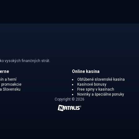
ko vysokých finančných strát.
herne
Online kasína
ín a herní
Obľúbené slovenské kasína
 promoakcie
Kasínové bonusy
na Slovensku
Free spiny v kasínach
Novinky a špeciálne ponuky
Copyright © 2026