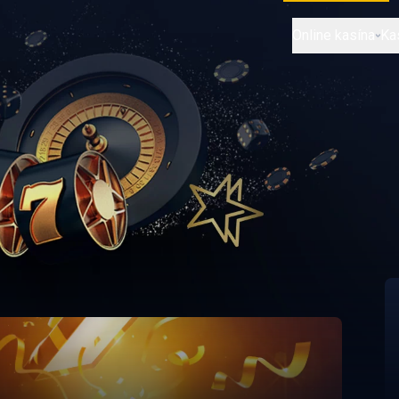
Online kasína
Ka