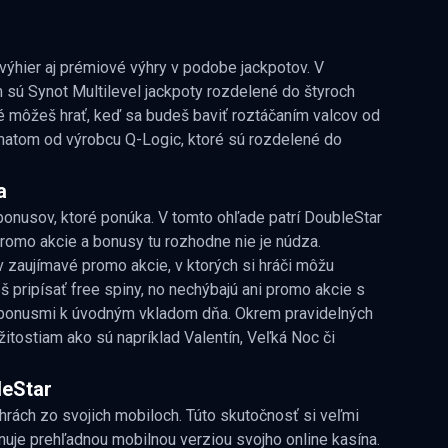
ýhier aj prémiové výhry v podobe jackpotov. V
m sú Synot Multilevel jackpoty rozdelené do štyroch
é môžeš hrať, keď sa budeš baviť roztáčaním valcov od
matom od výrobcu Q-Logic, ktoré sú rozdelené do
a
onusov, ktoré ponúka. V tomto ohľade patrí DoubleStar
romo akcie a bonusy tu rozhodne nie je núdza.
v zaujímavé promo akcie, v ktorých si hráči môžu
š pripísať free spiny, no nechýbajú ani promo akcie s
 bonusmi k úvodným vkladom dňa. Okrem pravidelných
žitostiam ako sú napríklad Valentín, Veľká Noc či
leStar
hrách zo svojich mobiloch. Túto skutočnosť si veľmi
nuje prehľadnou mobilnou verziou svojho online kasína.