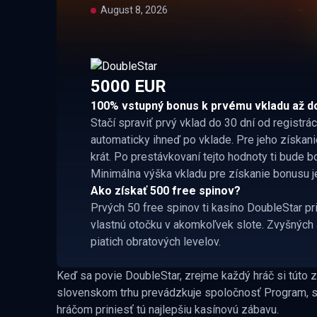
August 8, 2026
5000 EUR
100% vstupný bonus k prvému vkladu až do
Stačí spraviť prvý vklad do 30 dní od registrá
automaticky ihneď po vklade. Pre jeho získani
krát. Po prestávkovaní tejto hodnoty ti bude b
Minimálna výška vkladu pre získanie bonusu je
Ako získať 500 free spinov?
Prvých 50 free spinov ti kasíno DoubleStar pr
vlastnú otočku v akomkoľvek slote. Zvyšných
piatich obratových levelov.
Keď sa povie DoubleStar, zrejme každý hráč si túto 
slovenskom trhu prevádzkuje spoločnosť Program, s. r
hráčom priniesť tú najlepšiu kasínovú zábavu.