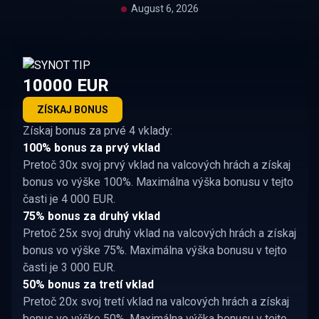
August 6, 2026
10000 EUR
ZÍSKAJ BONUS
Získaj bonus za prvé 4 vklady:
100% bonus za prvý vklad
Pretoč 30x svoj prvý vklad na valcových hrách a získaj
bonus vo výške 100%. Maximálna výška bonusu v tejto
časti je 4 000 EUR.
75% bonus za druhý vklad
Pretoč 25x svoj druhý vklad na valcových hrách a získaj
bonus vo výške 75%. Maximálna výška bonusu v tejto
časti je 3 000 EUR.
50% bonus za tretí vklad
Pretoč 20x svoj tretí vklad na valcových hrách a získaj
bonus vo výške 50%. Maximálna výška bonusu v tejto