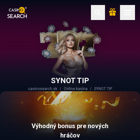
SYNOT TIP
casinosearch.sk
Online kasína
SYNOT TIP
Výhodný bonus pre nových
hráčov