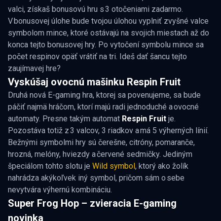
valci, získaš bonusovú hru s 3 otočeniami zadarmo.
V bonusovej úlohe bude tvojou úlohou vyplniť zvyšné valce
symbolom mince, ktoré ostávajú na svojich miestach až do
konca tejto bonusovej hry. Po vytočení symbolu mince sa
počet respinov opäť vrátiť na tri. Ideš dať šancu tejto
zaujímavej hre?
Vyskúšaj ovocnú mašinku Respin Fruit
Druhá nová E-gaming hra, ktorej sa povenujeme, sa bude
páčiť najmä hráčom, ktorí majú radi jednoduché a ovocné
automaty. Presne takým automat
Respin Fruit
je.
Pozostáva totiž z 3 valcov, 3 riadkov a má 5 výherných línií.
Bežnými symbolmi hry sú čerešne, citróny, pomaranče,
hrozná, melóny, hviezdy a červené sedmičky. Jediným
špeciálom tohto slotu je
Wild symbol
, ktorý ako žolík
nahrádza akýkoľvek iný symbol, pričom sám o sebe
nevytvára výhernú kombináciu.
Super Frog Hop – zvieracia E-gaming
novinka