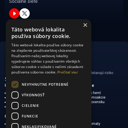
Sociálne siete
×
Táto webová lokalita
používa súbory cookie.
Táto webová lokalita používa súbory cookie
na zlepšenie používateľskej skúsenosti.
Používaním našej webovej lokality
vyjadrujete súhlas s používaním všetkých
súborov cookie v súlade s našimi zásadami
používania súborov cookie.
Prečítať viac
Hrajte zodpovedne. Hazardné hry predstavujú riziko
vysokých finančných strát.
NEVYHNUTNE POTREBNÉ
CasinoSearch
Kasína a herne
O nás
Mapa kasín a herní
VÝKONNOSŤ
Zodpovedné hranie
Bonusy a promoakcie
Ochrana súkromia
O hraní na Slovensku
CIELENIE
Obmedzená zodpovednosť
FUNKCIE
Online kasína
Kasínové hry
Obľúbené slovenské kasína
Výherné automaty
NEKLASIFIKOVANÉ