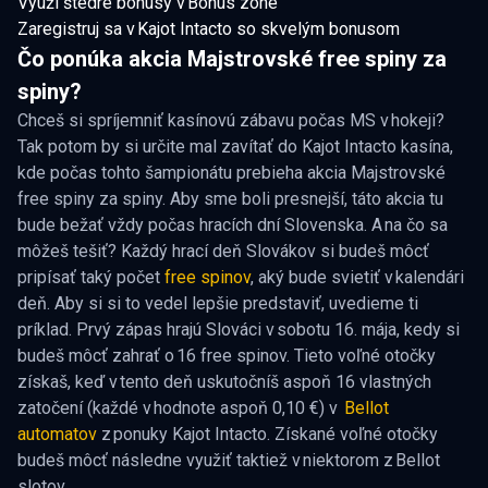
Využi štedré bonusy v Bonus zóne
Zaregistruj sa v Kajot Intacto so skvelým bonusom
Čo ponúka akcia Majstrovské free spiny za
spiny?
Chceš si spríjemniť kasínovú zábavu počas MS v hokeji?
Tak potom by si určite mal zavítať do Kajot Intacto kasína,
kde počas tohto šampionátu prebieha akcia Majstrovské
free spiny za spiny. Aby sme boli presnejší, táto akcia tu
bude bežať vždy počas hracích dní Slovenska. A na čo sa
môžeš tešiť? Každý hrací deň Slovákov si budeš môcť
pripísať taký počet
free spinov
, aký bude svietiť v kalendári
deň. Aby si si to vedel lepšie predstaviť, uvedieme ti
príklad. Prvý zápas hrajú Slováci v sobotu 16. mája, kedy si
budeš môcť zahrať o 16 free spinov. Tieto voľné otočky
získaš, keď v tento deň uskutočníš aspoň 16 vlastných
zatočení (každé v hodnote aspoň 0,10 €) v
Bellot
automatov
z ponuky Kajot Intacto. Získané voľné otočky
budeš môcť následne využiť taktiež v niektorom z Bellot
slotov.