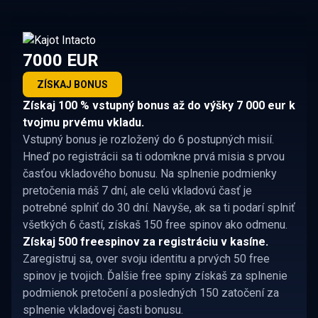
7000 EUR
ZÍSKAJ BONUS
Získaj 100 % vstupný bonus až do výšky 7 000 eur k
tvojmu prvému vkladu.
Vstupný bonus je rozložený do 6 postupných misií.
Hneď po registrácii sa ti odomkne prvá misia s prvou
časťou vkladového bonusu. Na splnenie podmienky
pretočenia máš 7 dní, ale celú vkladovú časť je
potrebné splniť do 30 dní. Navyše, ak sa ti podarí splniť
všetkých 6 častí, získaš 150 free spinov ako odmenu.
Získaj 500 freespinov za registráciu v kasíne.
Zaregistruj sa, over svoju identitu a prvých 50 free
spinov je tvojich. Ďalšie free spiny získaš za splnenie
podmienok pretočení a posledných 150 zatočení za
splnenie vkladovej časti bonusu.