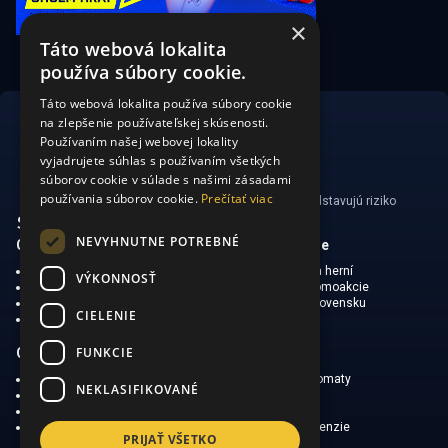
×
Táto webová lokalita
používa súbory cookie.
Táto webová lokalita používa súbory cookie
na zlepšenie používateľskej skúsenosti.
Používaním našej webovej lokality
vyjadrujete súhlas s používaním všetkých
súborov cookie v súlade s našimi zásadami
používania súborov cookie.
Prečítať viac
Hrajte zodpovedne. Hazardné hry predstavujú riziko
vysokých finančných strát.
NEVYHNUTNE POTREBNÉ
CasinoSearch
Kasína a herne
O nás
Mapa kasín a herní
VÝKONNOSŤ
Zodpovedné hranie
Bonusy a promoakcie
Ochrana súkromia
O hraní na Slovensku
CIELENIE
Obmedzená zodpovednosť
FUNKCIE
Online kasína
Kasínové hry
Obľúbené slovenské kasína
Výherné automaty
NEKLASIFIKOVANÉ
Kasínové bonusy
Ruleta
Free spiny v kasínach
Poker
Novinky a špeciálne ponuky
Ako hrať, recenzie
PRIJAŤ VŠETKO
Copyright © 2026