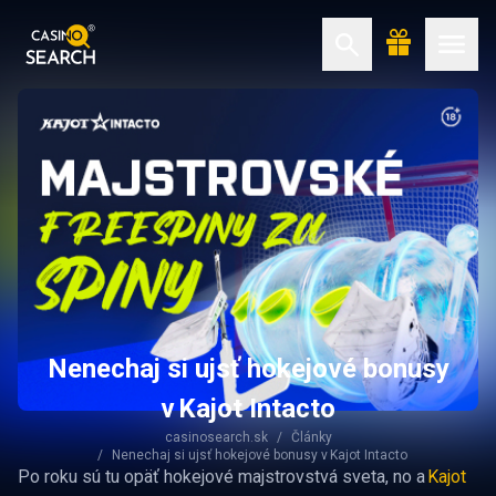
Nenechaj si ujsť hokejové bonusy
v Kajot Intacto
casinosearch.sk
Články
Nenechaj si ujsť hokejové bonusy v Kajot Intacto
Po roku sú tu opäť hokejové majstrovstvá sveta, no a
Kajot