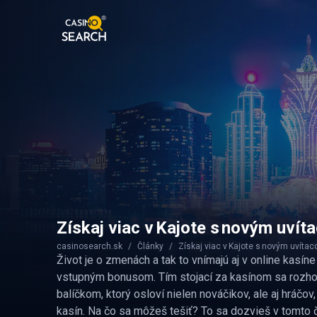
Získaj viac v Kajote s novým uv
casinosearch.sk
Články
Získaj viac v Kajote s novým uvít
Život je o zmenách a tak to vnímajú aj v online kasín
vstupným bonusom. Tím stojací za kasínom sa rozhodo
balíčkom, ktorý osloví nielen nováčikov, ale aj hráčo
kasín. Na čo sa môžeš tešiť? To sa dozvieš v tomto č