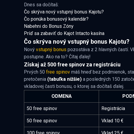
Dnes sa dočítaš:
Čo skrýva nový vstupný bonus Kajotu?
Čo ponúka bonusový kalendár?
Nabehni do Bonus Zóny
Príď sa zabaviť do Kajot Intacto kasína
Čo skrýva nový vstupný bonus Kajotu?
Nový
vstupný bonus
pozostáva z 2 hlavných častí. V
postupne. Ako na to? Čítaj ďalej!
Získaj až 500 free spinov za registráciu
Prvých 50
free spinov
máš hneď bez podmienok, stač
pretočenia
(tabuľka nižšie)
a posledných 150 zatoče
vkladovej časti bonusu, o ktorej sa dočítaš ďalej.
ODMENA
POD
50 free spinov
Registrácia
50 free spinov
Vklad 10 €
100 free spinov
Vklad 25 €