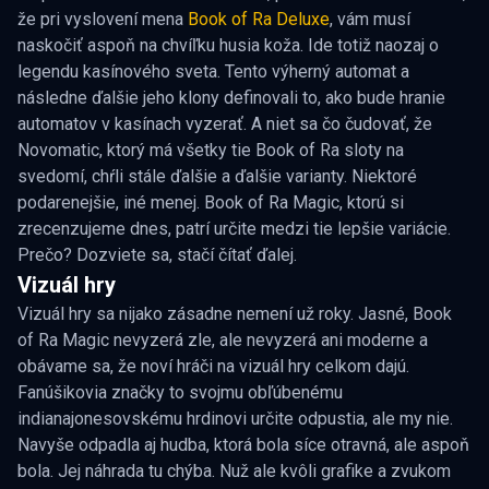
že pri vyslovení mena
Book of Ra Deluxe
, vám musí
naskočiť aspoň na chvíľku husia koža. Ide totiž naozaj o
legendu kasínového sveta. Tento výherný automat a
následne ďalšie jeho klony definovali to, ako bude hranie
automatov v kasínach vyzerať. A niet sa čo čudovať, že
Novomatic, ktorý má všetky tie Book of Ra sloty na
svedomí, chŕli stále ďalšie a ďalšie varianty. Niektoré
podarenejšie, iné menej. Book of Ra Magic, ktorú si
zrecenzujeme dnes, patrí určite medzi tie lepšie variácie.
Prečo? Dozviete sa, stačí čítať ďalej.
Vizuál hry
Vizuál hry sa nijako zásadne nemení už roky. Jasné, Book
of Ra Magic nevyzerá zle, ale nevyzerá ani moderne a
obávame sa, že noví hráči na vizuál hry celkom dajú.
Fanúšikovia značky to svojmu obľúbenému
indianajonesovskému hrdinovi určite odpustia, ale my nie.
Navyše odpadla aj hudba, ktorá bola síce otravná, ale aspoň
bola. Jej náhrada tu chýba. Nuž ale kvôli grafike a zvukom