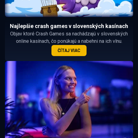
Najlepšie crash games v slovenských kasínach
Objav ktoré Crash Games sa nachádzajú v slovenských
online kasínach, čo ponúkajú a nabehni na ich vlnu.
ČÍTAJ VIAC