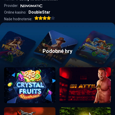
Provider:
DoubleStar
Online kasíno:
Naše hodnotenie:
Podobné hry