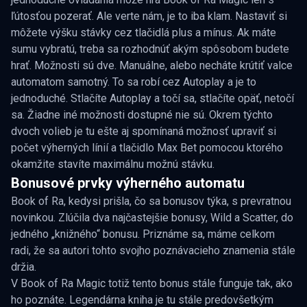
ľútosťou pozerať. Ale verte nám, je to iba klam. Nastaviť si
môžete výšku stávky cez tlačidlá plus a mínus. Ak máte
sumu vybratú, treba sa rozhodnúť akým spôsobom budete
hrať. Možnosti sú dve. Manuálne, alebo necháte krútiť valce
automatom samotný. To sa robí cez Autoplay a je to
jednoduché. Stlačíte Autoplay a točí sa, stlačíte opäť, netočí
sa. Žiadne iné možnosti dostupné nie sú. Okrem týchto
dvoch volieb je tu ešte aj spomínaná možnosť upraviť si
počet výherných línií a tlačidlo Max Bet pomocou ktorého
okamžite stavíte maximálnu možnú stávku.
Bonusové prvky výherného automatu
Book of Ra, kedysi prišla, čo sa bonusov týka, s prevratnou
novinkou. Zlúčila dva najčastejšie bonusy, Wild a Scatter, do
jedného „knižného“ bonusu. Priznáme sa, máme celkom
radi, že sa autori tohto svojho poznávacieho znamenia stále
držia.
V Book of Ra Magic totiž tento bonus stále funguje tak, ako
ho poznáte. Legendárna kniha je tu stále predovšetkým