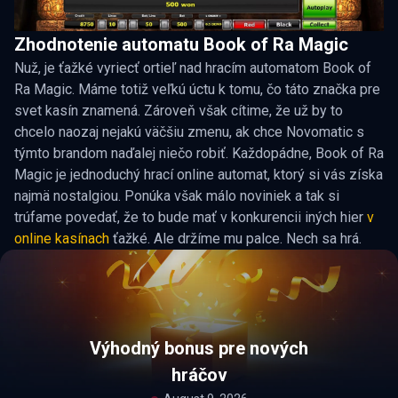
Zhodnotenie automatu Book of Ra Magic
Nuž, je ťažké vyriecť ortieľ nad hracím automatom Book of
Ra Magic. Máme totiž veľkú úctu k tomu, čo táto značka pre
svet kasín znamená. Zároveň však cítime, že už by to
chcelo naozaj nejakú väčšiu zmenu, ak chce Novomatic s
týmto brandom naďalej niečo robiť. Každopádne, Book of Ra
Magic je jednoduchý hrací online automat, ktorý si vás získa
najmä nostalgiou. Ponúka však málo noviniek a tak si
trúfame povedať, že to bude mať v konkurencii iných hier
v
online kasínach
ťažké. Ale držíme mu palce. Nech sa hrá.
Výhodný bonus pre nových
hráčov