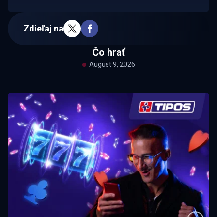
Zdieľaj na
Čo hrať
August 9, 2026