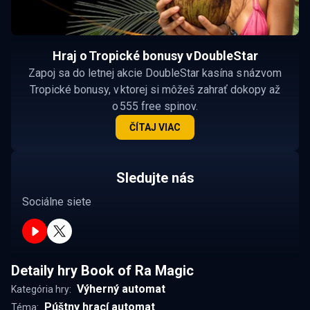
Hraj o Tropické bonusy v DoubleStar
Zapoj sa do letnej akcie DoubleStar kasína s názvom
Tropické bonusy, v ktorej si môžeš zahrať dokopy až
o 555 free spinov.
ČÍTAJ VIAC
Sledujte nás
Sociálne siete
Detaily hry Book of Ra Magic
Výherný automat
Kategória hry:
Púštny hrací automat
Téma: