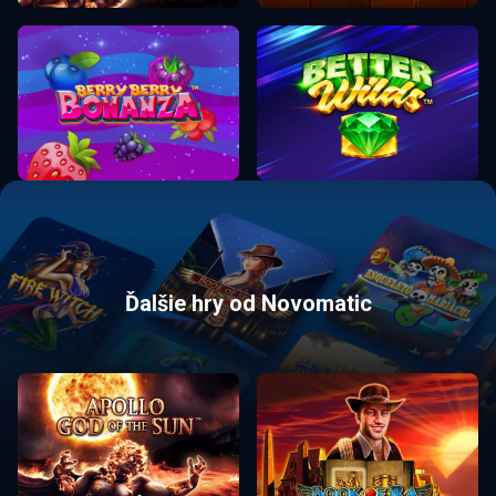
Ďalšie hry od Novomatic