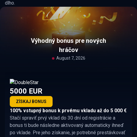
dlho.
Výhodný bonus pre nových
hráčov
August 7, 2026
5000 EUR
ZÍSKAJ BONUS
100% vstupný bonus k prvému vkladu až do 5 000 €
Stačí spraviť prvý vklad do 30 dní od registrácie a
bonus ti bude následne aktivovaný automaticky ihneď
po vklade. Pre jeho získanie, je potrebné prestávkovať