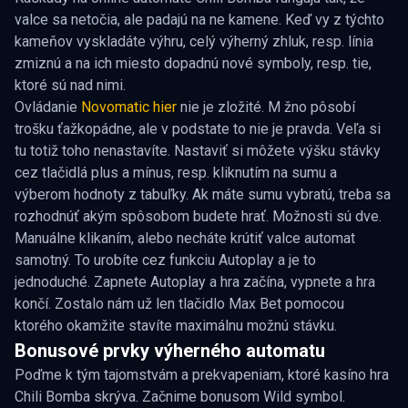
valce sa netočia, ale padajú na ne kamene. Keď vy z týchto
kameňov vyskladáte výhru, celý výherný zhluk, resp. línia
zmiznú a na ich miesto dopadnú nové symboly, resp. tie,
ktoré sú nad nimi.
Ovládanie
Novomatic hier
nie je zložité. M žno pôsobí
trošku ťažkopádne, ale v podstate to nie je pravda. Veľa si
tu totiž toho nenastavíte. Nastaviť si môžete výšku stávky
cez tlačidlá plus a mínus, resp. kliknutím na sumu a
výberom hodnoty z tabuľky. Ak máte sumu vybratú, treba sa
rozhodnúť akým spôsobom budete hrať. Možnosti sú dve.
Manuálne klikaním, alebo necháte krútiť valce automat
samotný. To urobíte cez funkciu Autoplay a je to
jednoduché. Zapnete Autoplay a hra začína, vypnete a hra
končí. Zostalo nám už len tlačidlo Max Bet pomocou
ktorého okamžite stavíte maximálnu možnú stávku.
Bonusové prvky výherného automatu
Poďme k tým tajomstvám a prekvapeniam, ktoré kasíno hra
Chili Bomba skrýva. Začnime bonusom Wild symbol.