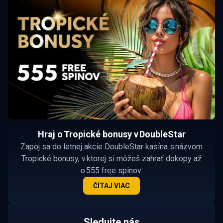
Hraj o Tropické bonusy v DoubleStar
Zapoj sa do letnej akcie DoubleStar kasína s názvom
Tropické bonusy, v ktorej si môžeš zahrať dokopy až
o 555 free spinov.
ČÍTAJ VIAC
Sledujte nás