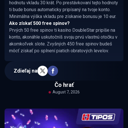
hodnotu vkladu 30 krát. Po prestávkovaní tejto hodnoty
ti bude bonus automaticky pripísaný na tvoje konto.
Minimálna výška vkladu pre získanie bonusu je 10 eur.
Ako získať 500 free spinov?
Prvých 50 free spinov ti kasíno DoubleStar pripíše na
konto, akonáhle uskutočníš svoju prvú vlastnú otočku v
akomkoľvek slote. Zvyšných 450 free spinov budeš
môcť získať po splnení piatich obratových levelov.
Zdieľaj na
Čo hrať
August 7, 2026