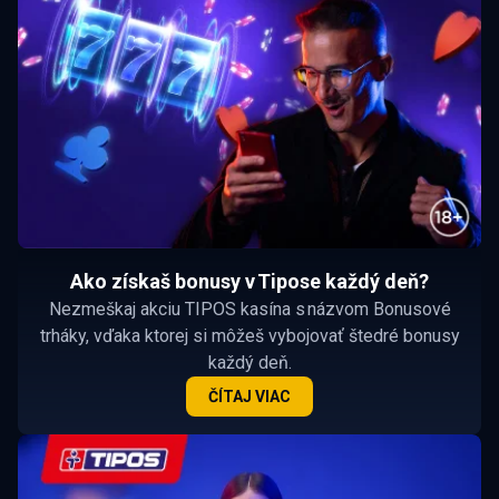
Ako získaš bonusy v Tipose každý deň?
Nezmeškaj akciu TIPOS kasína s názvom Bonusové
trháky, vďaka ktorej si môžeš vybojovať štedré bonusy
každý deň.
ČÍTAJ VIAC