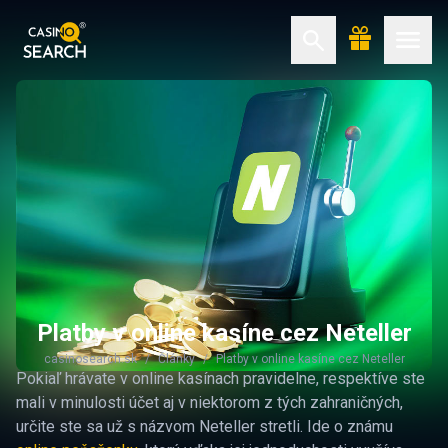
Platby v online kasíne cez Neteller
casinosearch.sk
Články
Platby v online kasíne cez Neteller
Pokiaľ hrávate v online kasínach pravidelne, respektíve ste
mali v minulosti účet aj v niektorom z tých zahraničných,
určite ste sa už s názvom Neteller stretli. Ide o známu