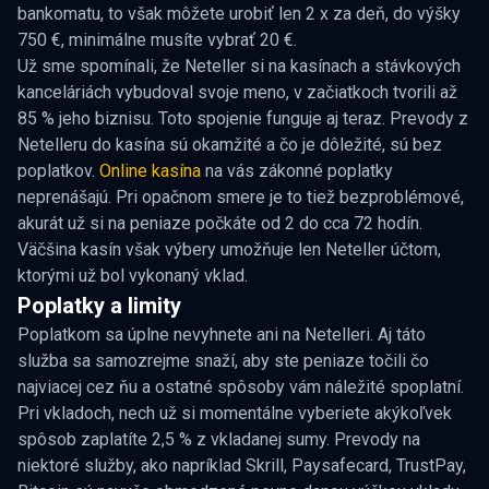
bankomatu, to však môžete urobiť len 2 x za deň, do výšky
750 €, minimálne musíte vybrať 20 €.
Už sme spomínali, že Neteller si na kasínach a stávkových
kanceláriách vybudoval svoje meno, v začiatkoch tvorili až
85 % jeho biznisu. Toto spojenie funguje aj teraz. Prevody z
Netelleru do kasína sú okamžité a čo je dôležité, sú bez
poplatkov.
Online kasína
na vás zákonné poplatky
neprenášajú. Pri opačnom smere je to tiež bezproblémové,
akurát už si na peniaze počkáte od 2 do cca 72 hodín.
Väčšina kasín však výbery umožňuje len Neteller účtom,
ktorými už bol vykonaný vklad.
Poplatky a limity
Poplatkom sa úplne nevyhnete ani na Netelleri. Aj táto
služba sa samozrejme snaží, aby ste peniaze točili čo
najviacej cez ňu a ostatné spôsoby vám náležité spoplatní.
Pri vkladoch, nech už si momentálne vyberiete akýkoľvek
spôsob zaplatíte 2,5 % z vkladanej sumy. Prevody na
niektoré služby, ako napríklad Skrill, Paysafecard, TrustPay,