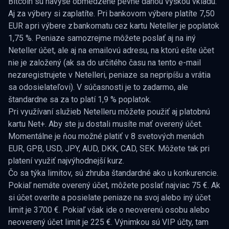
Bitcoin sú navyše obmedzené pevne danou výškou vkladu.
Aj za výbery si zaplatíte. Pri bankovom výbere platíte 7,50
EUR a pri výbere z bankomatu cez kartu Neteller je poplatok
1,75 %. Peniaze samozrejme môžete poslať aj na iný
Neteller účet, ale aj na emailovú adresu, na ktorú ešte účet
nie je založený (ak sa do určitého času na tento e-mail
nezaregistrujete v Netelleri, peniaze sa nepripíšu a vrátia
sa odosielateľovi). V súčasnosti je to zadarmo, ale
štandardne sa za to platí 1,9 % poplatok.
Pri využívaní služieb Netelleru môžete použiť aj platobnú
kartu Net+. Aby ste ju dostali musíte mať overený účet.
Momentálne je ňou možné platiť v 8 svetových menách
EUR, GPB, USD, JPY, AUD, DKK, CAD, SEK. Môžete tak pri
platení využiť najvýhodnejší kurz.
Čo sa týka limitov, sú zhruba štandardné ako u konkurencie.
Pokiaľ nemáte overený účet, môžete poslať najviac 75 €. Ak
si účet overíte a posielate peniaze na svoj alebo iný účet
limit je 3700 €. Pokiaľ však ide o neoverenú osobu alebo
neoverený účet limit je 225 €. Výnimkou sú VIP účty, tam