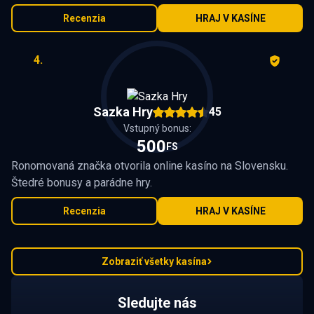
Recenzia
HRAJ V KASÍNE
4.
Sazka Hry
45
Vstupný bonus:
500
FS
Ronomovaná značka otvorila online kasíno na Slovensku.
Štedré bonusy a parádne hry.
Recenzia
HRAJ V KASÍNE
Zobraziť všetky kasína
Sledujte nás