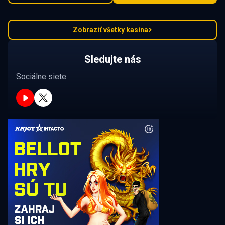
Zobraziť všetky kasína
Sledujte nás
Sociálne siete