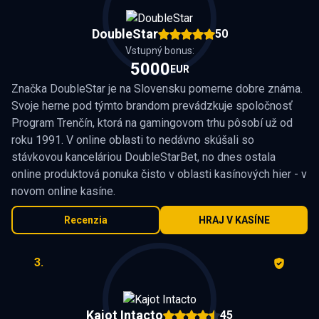
DoubleStar
50
Vstupný bonus:
5000
EUR
Značka DoubleStar je na Slovensku pomerne dobre známa.
Svoje herne pod týmto brandom prevádzkuje spoločnosť
Program Trenčín, ktorá na gamingovom trhu pôsobí už od
roku 1991. V online oblasti to nedávno skúšali so
stávkovou kanceláriou DoubleStarBet, no dnes ostala
online produktová ponuka čisto v oblasti kasínových hier - v
novom online kasíne.
Recenzia
HRAJ V KASÍNE
3.
Kajot Intacto
45