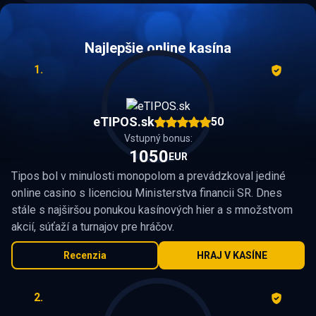
Najlepšie online kasína
1.
eTIPOS.sk
50
Vstupný bonus:
1050
EUR
Tipos bol v minulosti monopolom a prevádzkoval jediné
online casino s licenciou Ministerstva financii SR. Dnes
stále s najširšou ponukou kasínových hier a s množstvom
akcií, súťaží a turnajov pre hráčov.
Recenzia
HRAJ V KASÍNE
2.