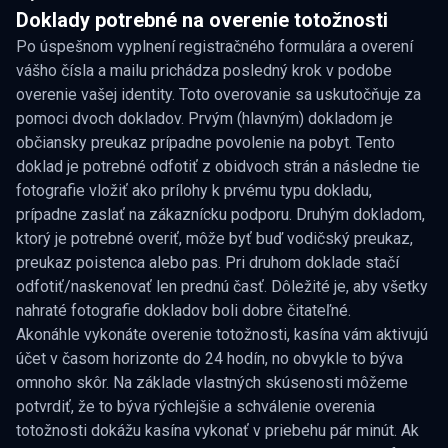
Doklady potrebné na overenie totožnosti
Po úspešnom vyplnení registračného formulára a overení
vášho čísla a mailu prichádza posledný krok v podobe
overenie vašej identity. Toto overovanie sa uskutočňuje za
pomoci dvoch dokladov. Prvým (hlavným) dokladom je
občiansky preukaz prípadne povolenie na pobyt. Tento
doklad je potrebné odfotiť z obidvoch strán a následne tie
fotografie vložiť ako prílohy k prvému typu dokladu,
prípadne zaslať na zákaznícku podporu. Druhým dokladom,
ktorý je potrebné overiť, môže byť buď vodičský preukaz,
preukaz poistenca alebo pas. Pri druhom doklade stačí
odfotiť/naskenovať len prednú časť. Dôležité je, aby všetky
nahraté fotografie dokladov boli dobre čitateľné.
Akonáhle vykonáte overenie totožnosti, kasína vám aktivujú
účet v časom horizonte do 24 hodín, no obvykle to býva
omnoho skôr. Na základe vlastných skúsenosti môžeme
potvrdiť, že to býva rýchlejšie a schválenie overenia
totožnosti dokážu kasína vykonať v priebehu pár minút. Ak