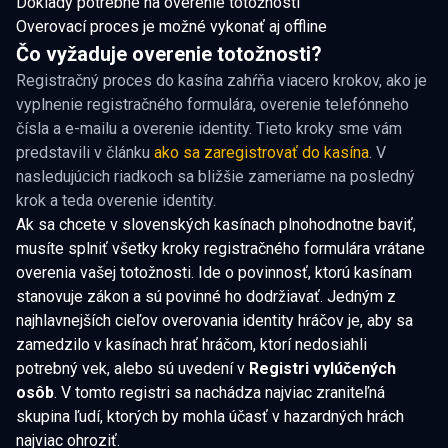
Doklady potrebné na overenie totožnosti
Overovací proces je možné vykonať aj offline
Čo vyžaduje overenie totožnosti?
Registračný proces do kasína zahŕňa viacero krokov, ako je
vyplnenie registračného formulára, overenie telefónneho
čísla a e-mailu a overenie identity. Tieto kroky sme vám
predstavili v článku
ako sa zaregistrovať do kasína
. V
nasledujúcich riadkoch sa bližšie zameriame na posledný
krok a teda overenie identity.
Ak sa chcete v slovenských kasínach plnohodnotne baviť,
musíte splniť všetky kroky registračného formulára vrátane
overenia vašej totožnosti. Ide o povinnosť, ktorú kasínam
stanovuje zákon a sú povinné ho dodržiavať. Jedným z
najhlavnejších cieľov overovania identity hráčov je, aby sa
zamedzilo v kasínach hrať hráčom, ktorí nedosiahli
potrebný vek, alebo sú uvedení v
Registri vylúčených
osôb
. V tomto registri sa nachádza najviac zraniteľná
skupina ľudí, ktorých by mohla účasť v hazardných hrách
najviac ohroziť.